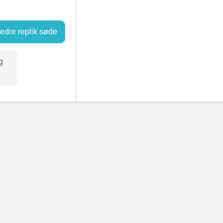
dre replik søde
g