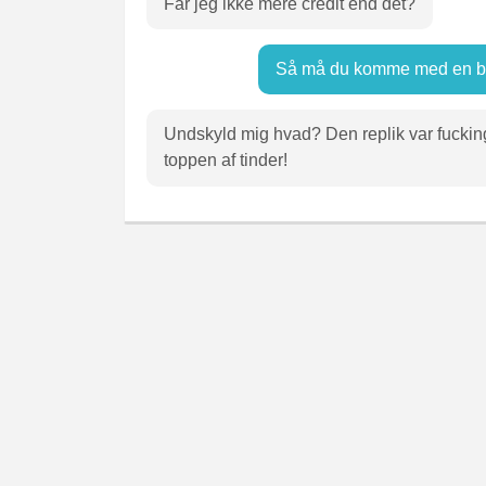
Får jeg ikke mere credit end det?
Så må du komme med en be
Undskyld mig hvad? Den replik var fuckin
toppen af tinder!