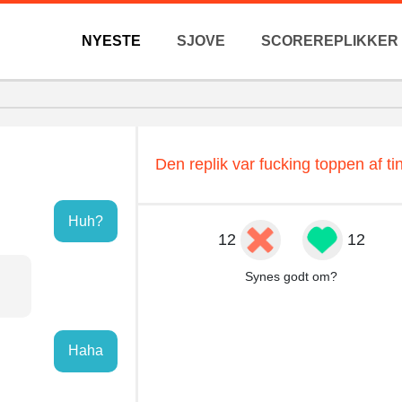
NYESTE
SJOVE
SCOREREPLIKKER
Den replik var fucking toppen af ti
Huh?
12
12
Synes godt om?
Haha