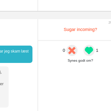
2
Sugar incoming?
0
1
har jeg skam læst
Synes godt om?
,
ker