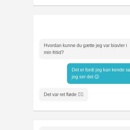
Hvordan kunne du gætte jeg var biavler i
min fritid?
Det er fordi jeg kan kende 
jeg ser det 😉
Det var ret fløde 🤷‍♂️