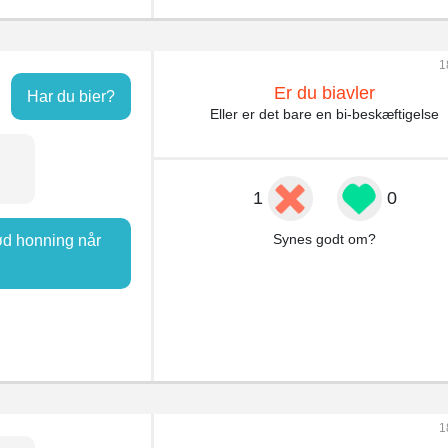
1
Er du biavler
Har du bier?
Eller er det bare en bi-beskæftigelse
1
0
Synes godt om?
sød honning når
1