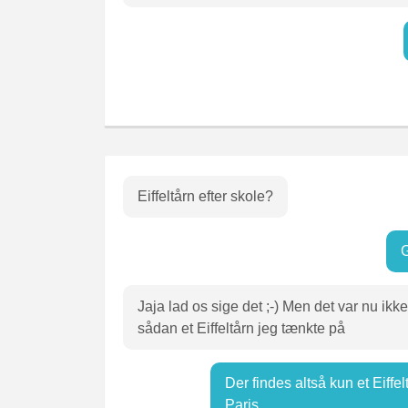
Eiffeltårn efter skole?
G
Jaja lad os sige det ;-) Men det var nu ikke
sådan et Eiffeltårn jeg tænkte på
Der findes altså kun et Eiffelt
Paris