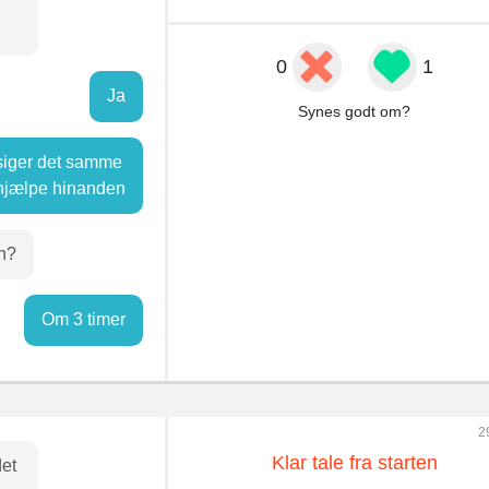
0
1
Ja
Synes godt om?
siger det samme
 hjælpe hinanden
bh?
Om 3 timer
2
Klar tale fra starten
det