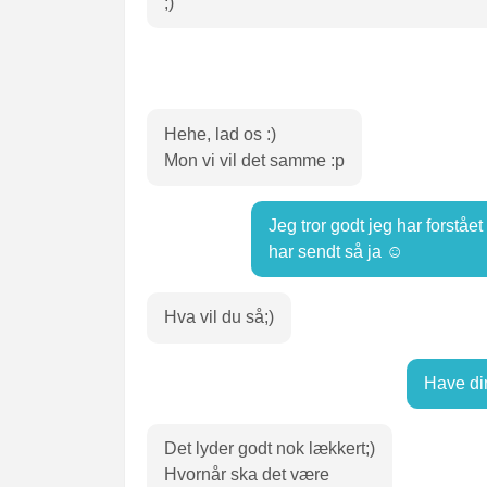
;)
Hehe, lad os :)
Mon vi vil det samme :p
Jeg tror godt jeg har forståe
har sendt så ja ☺
Hva vil du så;)
Have din 
Det lyder godt nok lækkert;)
Hvornår ska det være