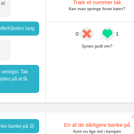
Træk et nummer tak
 at
Kan man springe foran køen?
efterhånden lang
0
1
Synes godt om?
venligst. Tak
ejdes på at få
1
En af de dårligere banke på
nke banke på 😊
Kom nu lige ind i kampen