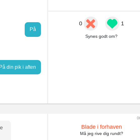
0
1
På
Synes godt om?
På din pik i aften
0
Blade i forhaven
ne
Må jeg rive dig rundt?