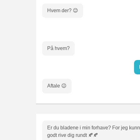
Hvem der? 😉
På hvem?
Aftale 😉
Er du bladene i min forhave? For jeg kun
godt rive dig rundt 🍂🍂