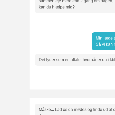
sammenleje mere end 2 gang om dagen,
kan du hjælpe mig?
Min læge 
Så vi kan
Det lyder som en aftale, hvornår er du i k
Måske... Lad os da mødes og finde ud af 