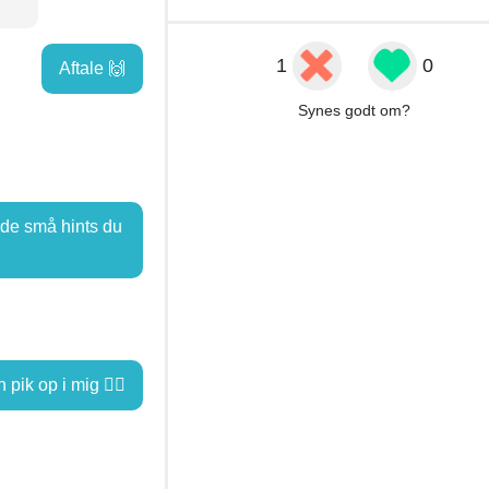
1
0
Aftale 🙌
Synes godt om?
t de små hints du
pik op i mig 💁‍♀️