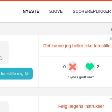
NYESTE
SJOVE
SCOREREPLIKKER
2
Det kunne jeg heller ikke forestille
😉
0
2
forestille mig 😅
Synes godt om?
2
Følg lægens instrukser