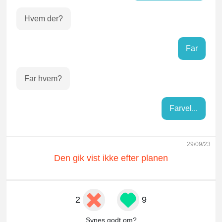
Hvem der?
Far
Far hvem?
Farvel...
29/09/23
Den gik vist ikke efter planen
2
9
Synes godt om?