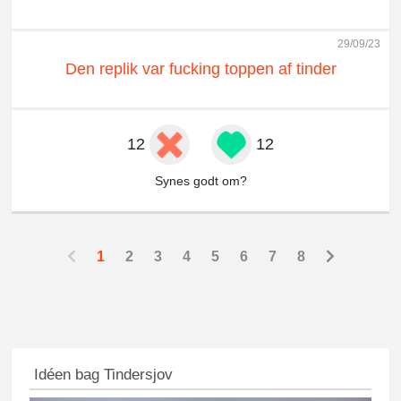
29/09/23
Den replik var fucking toppen af tinder
12
12
Synes godt om?
1
2
3
4
5
6
7
8
Idéen bag Tindersjov