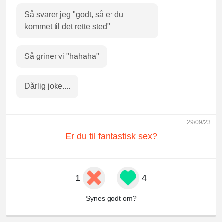
Så svarer jeg "godt, så er du
kommet til det rette sted"
Så griner vi "hahaha"
Dårlig joke....
29/09/23
Er du til fantastisk sex?
1
4
Synes godt om?