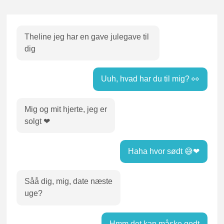
Theline jeg har en gave julegave til
dig
Uuh, hvad har du til mig? 👀
Mig og mit hjerte, jeg er
solgt ❤
Haha hvor sødt 😅❤
Såå dig, mig, date næste
uge?
Hmm det kan måske godt