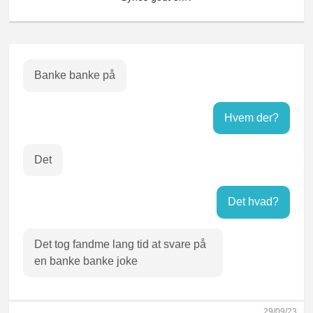
Banke banke på
Hvem der?
Det
Det hvad?
Det tog fandme lang tid at svare på
en banke banke joke
29/09/23