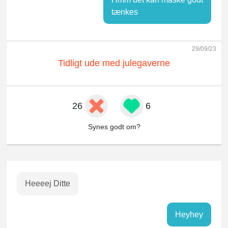
tænkes
29/09/23
Tidligt ude med julegaverne
26
6
Synes godt om?
Heeeej Ditte
Heyhey